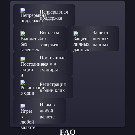
Непрерывная
поддержка
Выплаты
Защита
без
личных
задержек
данных
Постоянные
акции и
турниры
Регистрация
в один клик
Игры в
любой
валюте
FAQ