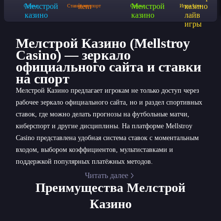
Слоты
Ставки на спорт
Столы
Игры Live
Мелстрой Казино (Mellstroy
Casino) — зеркало
официального сайта и ставки
на спорт
Мелстрой Казино предлагает игрокам не только доступ через
рабочее зеркало официального сайта, но и раздел спортивных
ставок, где можно делать прогнозы на футбольные матчи,
киберспорт и другие дисциплины. На платформе Mellstroy
Casino представлена удобная система ставок с моментальным
входом, выбором коэффициентов, мультиставками и
поддержкой популярных платёжных методов.
Читать далее
Преимущества Мелстрой
Казино