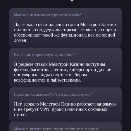
Можно ли делать ставки через зеркало сайта?
Да, зеркало официального сайта Мелстрой Казино
полностью поддерживает раздел ставок на спорт и
обеспечивает такой же функционал, как основной
домен.
Какие виды спорта доступны для ставок?
В разделе ставок Мелстрой Казино доступны
футбол, баскетбол, теннис, киберспорт и другие
популярные виды спорта с выбором
коэффициентов и лайв‑ставками.
Нужно ли использовать VPN для доступа к зеркалу?
Нет, зеркало Мелстрой Казино работает напрямую
и не требует VPN, прокси или иных обходных
путей.
Можно ли играть и делать ставки с мобильного телефона?