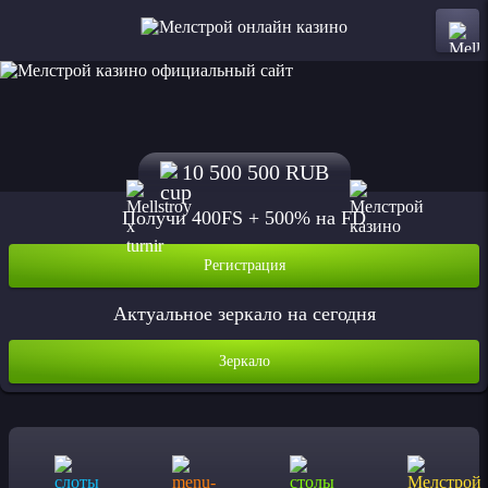
10 500 500 RUB
Получи 400FS + 500% на FD
Регистрация
Актуальное зеркало на сегодня
Зеркало