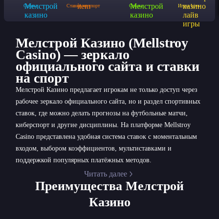
Слоты
Ставки на спорт
Столы
Игры Live
Мелстрой Казино (Mellstroy
Casino) — зеркало
официального сайта и ставки
на спорт
Мелстрой Казино предлагает игрокам не только доступ через
рабочее зеркало официального сайта, но и раздел спортивных
ставок, где можно делать прогнозы на футбольные матчи,
киберспорт и другие дисциплины. На платформе Mellstroy
Casino представлена удобная система ставок с моментальным
входом, выбором коэффициентов, мультиставками и
поддержкой популярных платёжных методов.
Читать далее
Преимущества Мелстрой
Казино