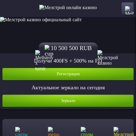
10 500 500 RUB
Получи 400FS + 500% на FD
Регистрация
Актуальное зеркало на сегодня
Зеркало