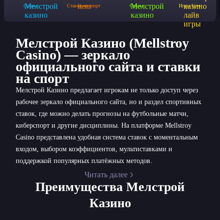
Слоты
Ставки на спорт
Столы
Игры Live
Мелстрой Казино (Mellstroy
Casino) — зеркало
официального сайта и ставки
на спорт
Мелстрой Казино предлагает игрокам не только доступ через
рабочее зеркало официального сайта, но и раздел спортивных
ставок, где можно делать прогнозы на футбольные матчи,
киберспорт и другие дисциплины. На платформе Mellstroy
Casino представлена удобная система ставок с моментальным
входом, выбором коэффициентов, мультиставками и
поддержкой популярных платёжных методов.
Читать далее
Преимущества Мелстрой
Казино